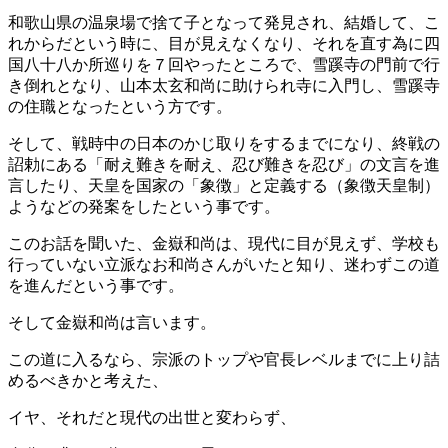
和歌山県の温泉場で捨て子となって発見され、結婚して、こ
れからだという時に、目が見えなくなり、それを直す為に四
国八十八か所巡りを７回やったところで、雪蹊寺の門前で行
き倒れとなり、山本太玄和尚に助けられ寺に入門し、雪蹊寺
の住職となったという方です。
そして、戦時中の日本のかじ取りをするまでになり、終戦の
詔勅にある「耐え難きを耐え、忍び難きを忍び」の文言を進
言したり、天皇を国家の「象徴」と定義する（象徴天皇制）
ようなどの発案をしたという事です。
このお話を聞いた、金嶽和尚は、現代に目が見えず、学校も
行っていない立派なお和尚さんがいたと知り、迷わずこの道
を進んだという事です。
そして金嶽和尚は言います。
この道に入るなら、宗派のトップや官長レベルまでに上り詰
めるべきかと考えた、
イヤ、それだと現代の出世と変わらず、