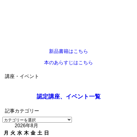
新品書籍はこちら
本のあらすじはこちら
講座・イベント
認定講座、イベント一覧
記事カテゴリー
記
2026年8月
事
カ
月
火
水
木
金
土
日