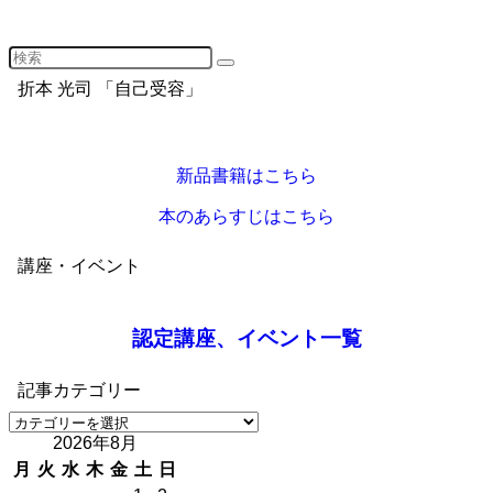
折本 光司 「自己受容」
新品書籍はこちら
本のあらすじはこちら
講座・イベント
認定講座、イベント一覧
記事カテゴリー
記
2026年8月
事
カ
月
火
水
木
金
土
日
テ