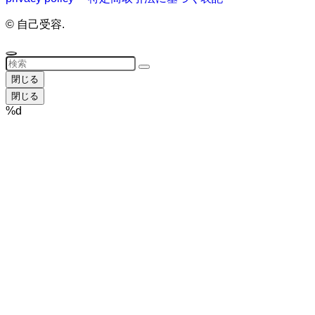
©
自己受容.
閉じる
閉じる
%d