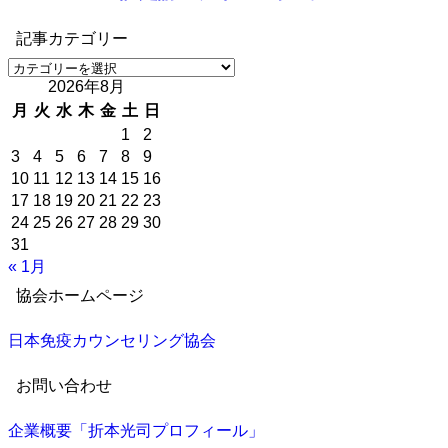
記事カテゴリー
記
2026年8月
事
カ
月
火
水
木
金
土
日
テ
1
2
ゴ
3
4
5
6
7
8
9
リ
10
11
12
13
14
15
16
ー
17
18
19
20
21
22
23
24
25
26
27
28
29
30
31
« 1月
協会ホームページ
日本免疫カウンセリング協会
お問い合わせ
企業概要「折本光司プロフィール」