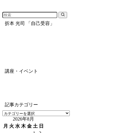
折本 光司 「自己受容」
講座・イベント
記事カテゴリー
記
2026年8月
事
カ
月
火
水
木
金
土
日
テ