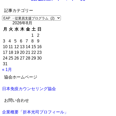
記事カテゴリー
記
2026年8月
事
カ
月
火
水
木
金
土
日
テ
1
2
ゴ
3
4
5
6
7
8
9
リ
10
11
12
13
14
15
16
ー
17
18
19
20
21
22
23
24
25
26
27
28
29
30
31
« 1月
協会ホームページ
日本免疫カウンセリング協会
お問い合わせ
企業概要「折本光司プロフィール」