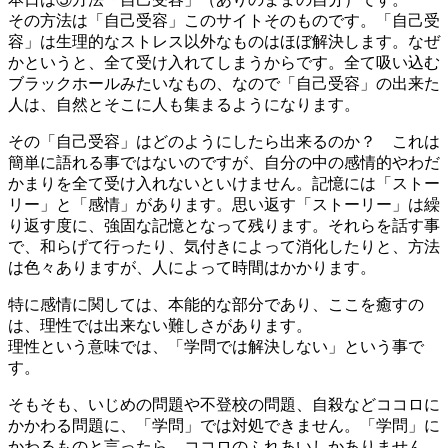
その方法は「自己受容」このサイトそのものです。「自己受
容」は生理的なストレス以外なものはほぼ解決します。なぜ
かというと、全て受け入れてしまうからです。全て吸い込む
ブラックホールみたいなもの、なので「自己受容」の出来た
人は、自然とそこに人も集まるようになります。
その「自己受容」はどのようにしたら出来るのか？ これは
簡単に語れる事ではないのですが、自分の中の感情的やわだ
かまりを全て受け入れないといけません。記憶には「ストー
リー」と「感情」があります。思い返す「ストーリー」は繰
り返す度に、強固な記憶となって残ります。それらを話す事
で、和らげて行ったり、気付きによって消化したりと、方法
は色々ありますが、人によって時間はかかります。
特に感情に関しては、本能的な部分であり、ここを癒すの
は、理性では出来ない難しさがあります。
理性という意味では、「学問では解決しない」という事で
す。
そもそも、いじめの問題や不登校の問題、自殺などココロに
かかわる問題に、「学問」では対処できません。「学問」に
かわるものと言ったら、ココロのふれあいしかありません。