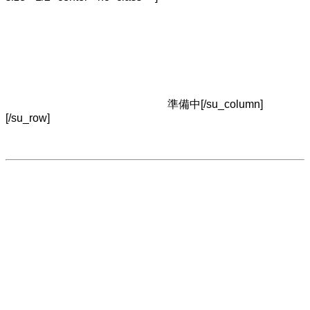
準備中[/su_column]
[/su_row]