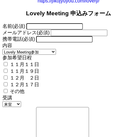
https://jikojyuyou.com/lovely/
Lovely Meeting 申込みフォーム
名前
(必須)
メールアドレス
(必須)
携帯電話
(必須)
内容
参加希望日程
１１月１１日
１１月１９日
１２月 ２日
１２月１７日
その他
受講